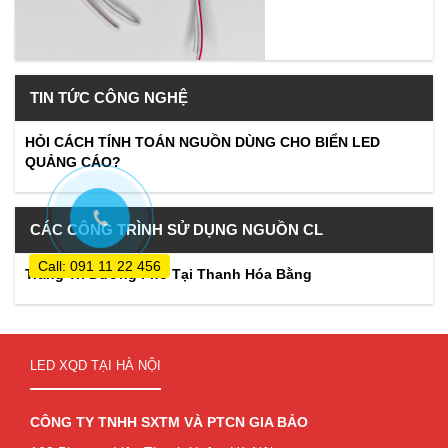
TIN TỨC CÔNG NGHỆ
HỎI CÁCH TÍNH TOÁN NGUỒN DÙNG CHO BIỂN LED
QUẢNG CÁO?
CÁC CÔNG TRÌNH SỬ DỤNG NGUỒN CL
Call: 091 11 22 456
Trang Trí Đường Phố Tại Thanh Hóa Bằng
LED XQD TẠI HÀ NỘI
CÔNG TY TNHH SXTM VÀ PTCN GIA BẢO