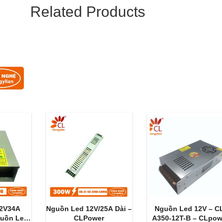
Related Products
12V34A
Nguồn Led 12V/25A Dài –
Nguồn Led 12V – C
guồn Led
CLPower
A350-12T-B – CLpow