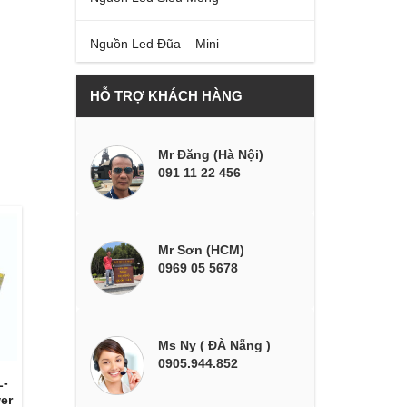
Nguồn Led Đũa – Mini
HỖ TRỢ KHÁCH HÀNG
Mr Đăng (Hà Nội)
091 11 22 456
Mr Sơn (HCM)
0969 05 5678
Ms Ny ( ĐÀ Nẵng )
0905.944.852
L-
er