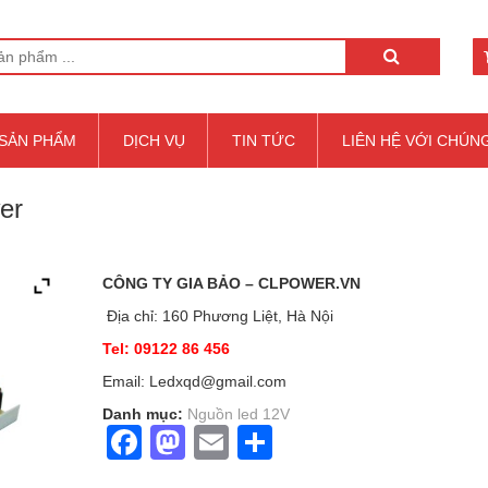
SẢN PHẨM
DỊCH VỤ
TIN TỨC
LIÊN HỆ VỚI CHÚN
er
CÔNG TY GIA BẢO – CLPOWER.VN
Địa chỉ: 160 Phương Liệt, Hà Nội
Tel: 09122 86 456
Email: Ledxqd@gmail.com
Danh mục:
Nguồn led 12V
Facebook
Mastodon
Email
Share