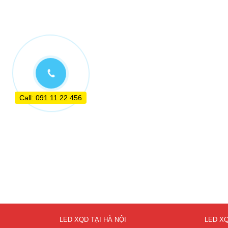
Call: 091 11 22 456
LED XQD TẠI HÀ NỘI
LED XQ