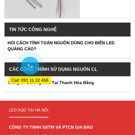
TIN TỨC CÔNG NGHỆ
HỎI CÁCH TÍNH TOÁN NGUỒN DÙNG CHO BIỂN LED
QUẢNG CÁO?
CÁC CÔNG TRÌNH SỬ DỤNG NGUỒN CL
Call: 091 11 22 456
Trang Trí Đường Phố Tại Thanh Hóa Bằng
LED XQD TẠI HÀ NỘI
CÔNG TY TNHH SXTM VÀ PTCN GIA BẢO