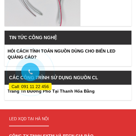
TIN TỨC CÔNG NGHỆ
HỎI CÁCH TÍNH TOÁN NGUỒN DÙNG CHO BIỂN LED
QUẢNG CÁO?
CÁC CÔNG TRÌNH SỬ DỤNG NGUỒN CL
Call: 091 11 22 456
Trang Trí Đường Phố Tại Thanh Hóa Bằng
LED XQD TẠI HÀ NỘI
CÔNG TY TNHH SXTM VÀ PTCN GIA BẢO