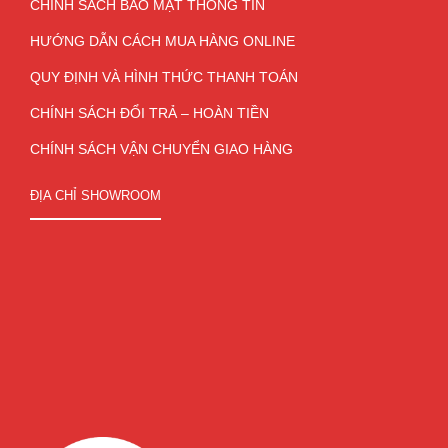
CHÍNH SÁCH BẢO MẬT THÔNG TIN
HƯỚNG DẪN CÁCH MUA HÀNG ONLINE
QUY ĐỊNH VÀ HÌNH THỨC THANH TOÁN
CHÍNH SÁCH ĐỔI TRẢ – HOÀN TIỀN
CHÍNH SÁCH VẬN CHUYỂN GIAO HÀNG
ĐỊA CHỈ SHOWROOM