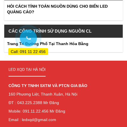
HỎI CÁCH TÍNH TOÁN NGUỒN DÙNG CHO BIỂN LED
QUẢNG CÁO?
CÁC CÔNG TRÌNH SỬ DỤNG NGUỒN CL
Trang Trí Đường Phố Tại Thanh Hóa Bằng
Call: 091 11 22 456
LED XQD TẠI HÀ NỘI
CÔNG TY TNHH SXTM VÀ PTCN GIA BẢO
160 Phương Liệt, Thanh Xuân, Hà Nội
ĐT : 043.225.2388 Mr Đăng
Mobile: 091.11.22.456 Mr Đăng
Email : ledxqd@gmail.com