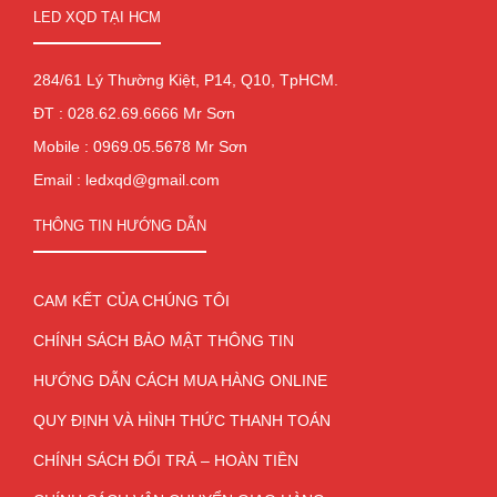
LED XQD TẠI HCM
284/61 Lý Thường Kiệt, P14, Q10, TpHCM.
ĐT : 028.62.69.6666 Mr Sơn
Mobile : 0969.05.5678 Mr Sơn
Email : ledxqd@gmail.com
THÔNG TIN HƯỚNG DẪN
CAM KẾT CỦA CHÚNG TÔI
CHÍNH SÁCH BẢO MẬT THÔNG TIN
HƯỚNG DẪN CÁCH MUA HÀNG ONLINE
QUY ĐỊNH VÀ HÌNH THỨC THANH TOÁN
CHÍNH SÁCH ĐỔI TRẢ – HOÀN TIỀN