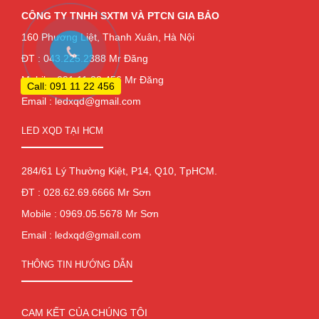
CÔNG TY TNHH SXTM VÀ PTCN GIA BẢO
160 Phương Liệt, Thanh Xuân, Hà Nội
ĐT : 043.225.2388 Mr Đăng
Mobile: 091.11.22.456 Mr Đăng
Call: 091 11 22 456
Email : ledxqd@gmail.com
LED XQD TẠI HCM
284/61 Lý Thường Kiệt, P14, Q10, TpHCM.
ĐT : 028.62.69.6666 Mr Sơn
Mobile : 0969.05.5678 Mr Sơn
Email : ledxqd@gmail.com
THÔNG TIN HƯỚNG DẪN
CAM KẾT CỦA CHÚNG TÔI