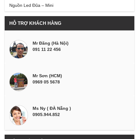
Nguồn Led Đũa – Mini
HỖ TRỢ KHÁCH HÀNG
Mr Đăng (Hà Nội)
091 11 22 456
Mr Sơn (HCM)
0969 05 5678
Ms Ny ( ĐÀ Nẵng )
0905.944.852